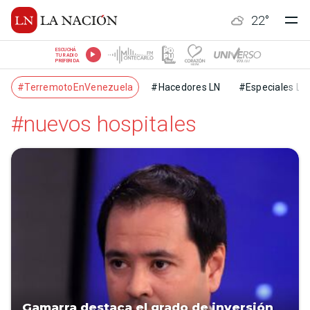
22
°
ESCUCHÁ
TU RADIO
PREFERIDA
#TerremotoEnVenezuela
#Hacedores LN
#Especiales LN
#nuevos hospitales
Gamarra destaca el grado de inversión