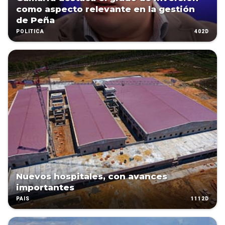
como aspecto relevante en la gestión
de Peña
402D
POLÍTICA
Nuevos hospitales, con avances
importantes
1112D
PAÍS