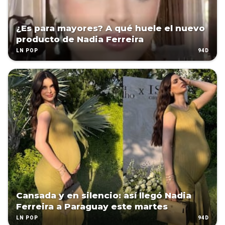
¿Es para mayores? A qué huele el nuevo
producto de Nadia Ferreira
94D
LN POP
Cansada y en silencio: así llegó Nadia
Ferreira a Paraguay este martes
94D
LN POP