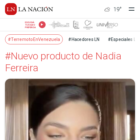
19
°
ESCUCHÁ
TU RADIO
PREFERIDA
#TerremotoEnVenezuela
#Hacedores LN
#Especiales LN
#Nuevo producto de Nadia
Ferreira