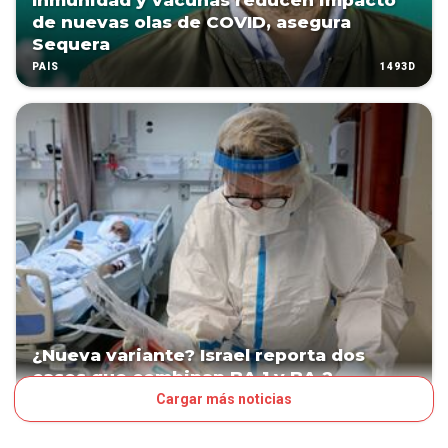
Inmunidad y vacunas reducen impacto
de nuevas olas de COVID, asegura
Sequera
1493D
PAÍS
¿Nueva variante? Israel reporta dos
casos que combinan BA.1 y BA.2
Cargar más noticias
1604D
TENDENCIAS