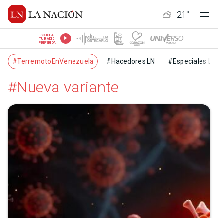
21
°
ESCUCHÁ
TU RADIO
PREFERIDA
#TerremotoEnVenezuela
#Hacedores LN
#Especiales LN
#Nueva variante