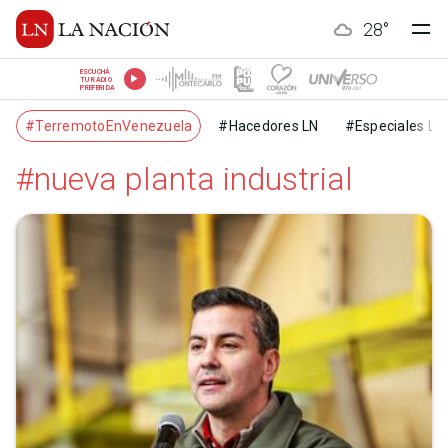
28
°
ESCUCHÁ
TU RADIO
PREFERIDA
#TerremotoEnVenezuela
#Hacedores LN
#Especiales LN
#nueva planta industrial