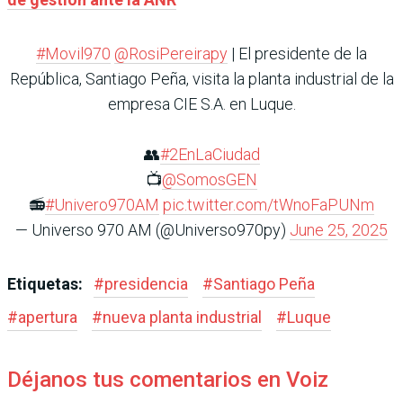
#Movil970
@RosiPereirapy
| El presidente de la
República, Santiago Peña, visita la planta industrial de la
empresa CIE S.A. en Luque.
👥
#2EnLaCiudad
📺
@SomosGEN
📻
#Univero970AM
pic.twitter.com/tWnoFaPUNm
— Universo 970 AM (@Universo970py)
June 25, 2025
Etiquetas:
#
presidencia
#
Santiago Peña
#
apertura
#
nueva planta industrial
#
Luque
Déjanos tus comentarios en Voiz