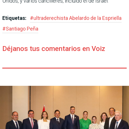
Unidos, y varios cancilleres, incluido el de Israel.
Etiquetas:
#
ultraderechista Abe­lardo de la Espriella
#
Santiago Peña
Déjanos tus comentarios en Voiz