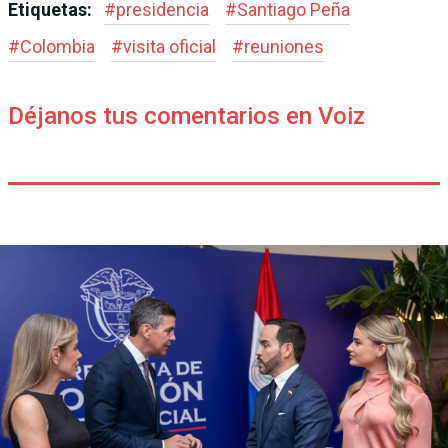
Etiquetas:
#
presidencia
#
Santiago Peña
#
Colombia
#
visita oficial
#
reuniones
Déjanos tus comentarios en Voiz