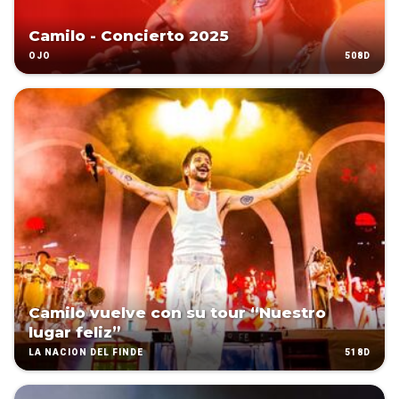
Camilo - Concierto 2025
508D
OJO
Camilo vuelve con su tour “Nuestro
lugar feliz”
518D
LA NACIÓN DEL FINDE