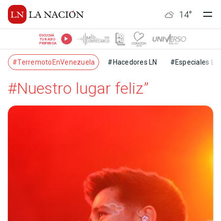
14
°
ESCUCHÁ
TU RADIO
PREFERIDA
#TerremotoEnVenezuela
#Hacedores LN
#Especiales LN
#Nuestro lugar feliz”