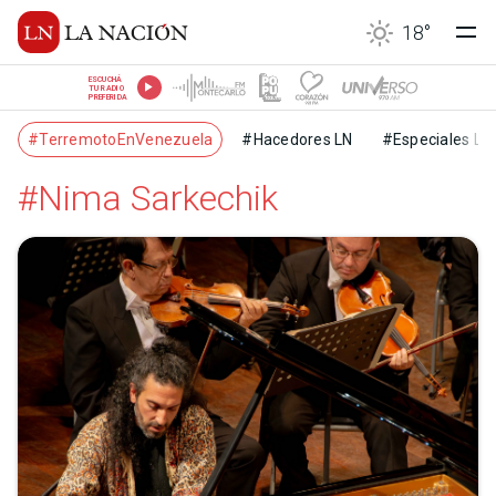
18
°
ESCUCHÁ
TU RADIO
PREFERIDA
#TerremotoEnVenezuela
#Hacedores LN
#Especiales LN
#Nima Sarkechik