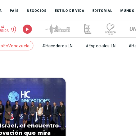
A
PAÍS
NEGOCIOS
ESTILO DE VIDA
EDITORIAL
MUNDO
HÁ
ERIDA
toEnVenezuela
#Hacedores LN
#Especiales LN
#Ha
Israel, el encuentro
ovación que mira