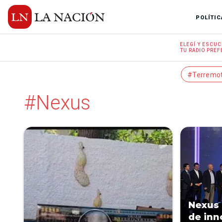
POLÍTIC
ELEGÍ Y
ESCUC
TU RADIO
PREF
#Terremo
#Nexus
Nexus 
de inn