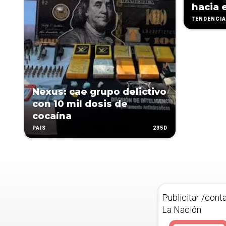
hacia 
TENDENCI
Nexus: cae grupo delictivo
con 10 mil dosis de
cocaína
235D
PAÍS
Publicitar /cont
La Nación