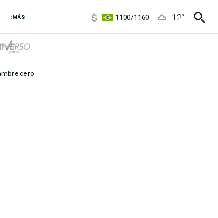
5900
/
5960
12
°
1100
/
1160
:MÁS
3,8
/
4
6850
/
7200
5900
/
5960
mbre cero