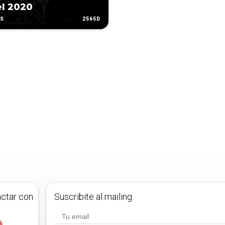
el 2020
2565D
AS
actar con
Suscribite al mailing.