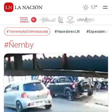
17
°
ESCUCHÁ
TU RADIO
PREFERIDA
#TerremotoEnVenezuela
#Hacedores LN
#Especiales LN
#Ñemby