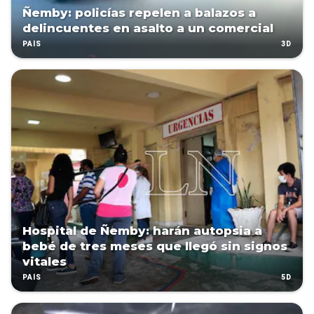
Ñemby: policías repelen a balazos a
delincuentes en asalto a un comercial
3D
PAÍS
Hospital de Ñemby: harán autopsia a
bebé de tres meses que llegó sin signos
vitales
5D
PAÍS