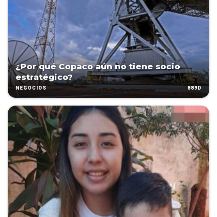
¿Por qué Copaco aún no tiene socio
estratégico?
889D
NEGOCIOS