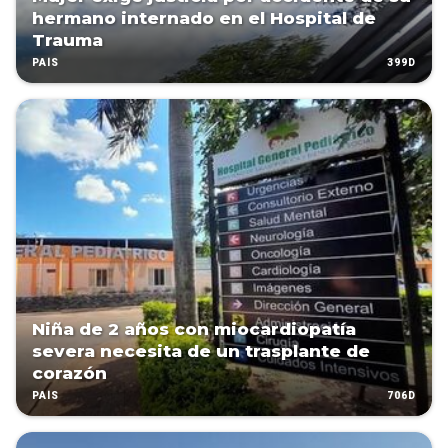
hermano internado en el Hospital de
Trauma
399D
PAÍS
Niña de 2 años con miocardiopatía
severa necesita de un trasplante de
corazón
706D
PAÍS