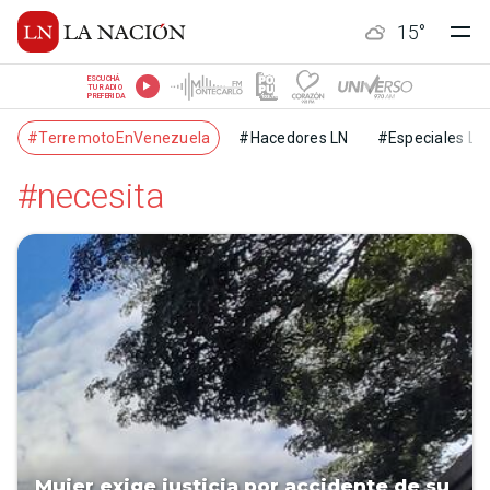
15
°
ESCUCHÁ
TU RADIO
PREFERIDA
#TerremotoEnVenezuela
#Hacedores LN
#Especiales LN
#necesita
Mujer exige justicia por accidente de su