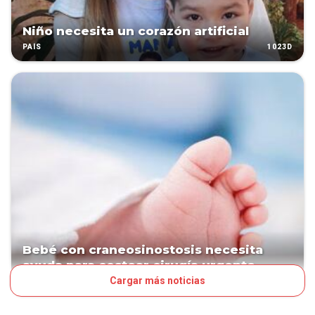
Niño necesita un corazón artificial
1023D
PAÍS
Bebé con craneosinostosis necesita
ayuda para costear cirugía urgente
Cargar más noticias
1032D
PAÍS