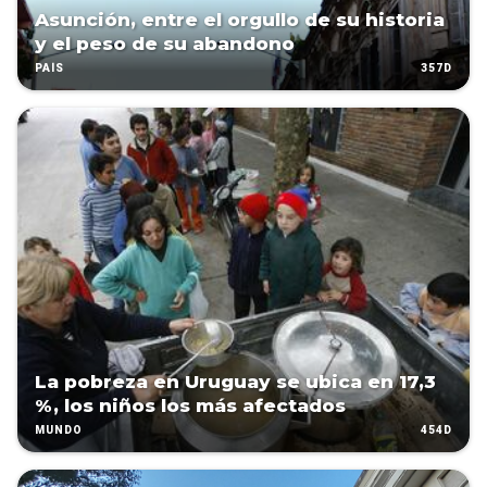
Asunción, entre el orgullo de su historia
y el peso de su abandono
357D
PAÍS
La pobreza en Uruguay se ubica en 17,3
%, los niños los más afectados
454D
MUNDO