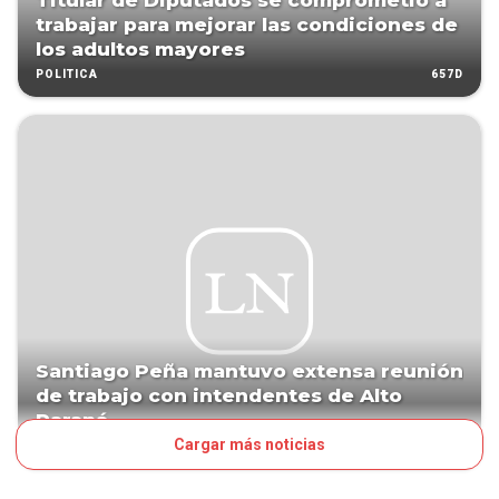
Titular de Diputados se comprometió a
trabajar para mejorar las condiciones de
los adultos mayores
657D
POLÍTICA
Santiago Peña mantuvo extensa reunión
de trabajo con intendentes de Alto
Paraná
Cargar más noticias
666D
POLÍTICA