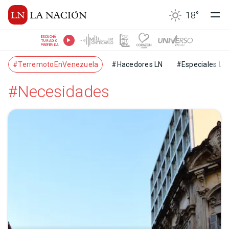
18
°
ESCUCHÁ
TU RADIO
PREFERIDA
#TerremotoEnVenezuela
#Hacedores LN
#Especiales LN
#Necesidades