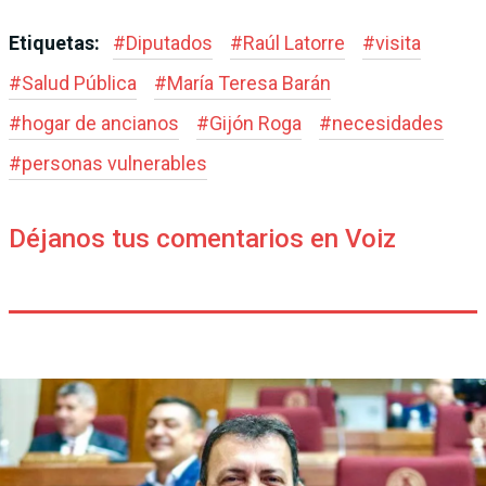
Etiquetas:
#
Diputados
#
Raúl Latorre
#
visita
#
Salud Pública
#
María Teresa Barán
#
hogar de ancianos
#
Gijón Roga
#
necesidades
#
personas vulnerables
Déjanos tus comentarios en Voiz