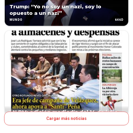
Trump: “Yo no soy un nazi, soy lo
opuesto a un nazi”
646D
MUNDO
LN PM: edición mediodía del 14 de julio
Cargar más noticias
1484D
TAPA LNPM