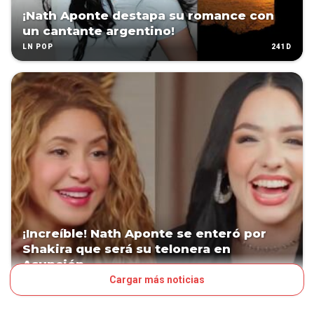
¡Nath Aponte destapa su romance con
un cantante argentino!
241D
LN POP
¡Increíble! Nath Aponte se enteró por
Shakira que será su telonera en
Asunción
Cargar más noticias
255D
LN POP