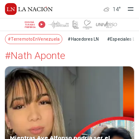
14
°
ESCUCHÁ
TU RADIO
PREFERIDA
#TerremotoEnVenezuela
#Hacedores LN
#Especiales LN
#Nath Aponte
Mientras Aye Alfonso podría ser el