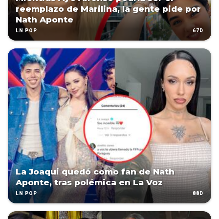
reemplazo de Marilina, la gente pide por
Nath Aponte
67D
LN POP
La Joaqui quedó como fan de Nath
Aponte, tras polémica en La Voz
88D
LN POP