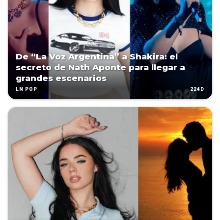
De “La Voz Argentina” a Shakira: el
secreto de Nath Aponte para llegar a
grandes escenarios
224D
LN POP