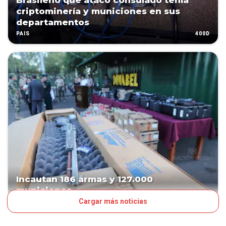
Brasileño que atacó consulado tenía
criptominería y municiones en sus
departamentos
400D
PAÍS
Incautan 186 armas y 127.000
municiones
Cargar más noticias
527D
PAÍS