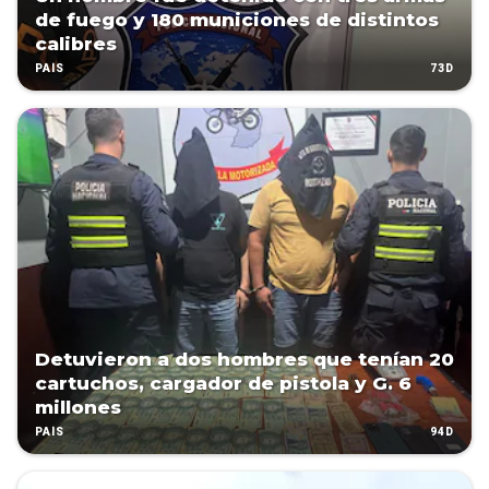
de fuego y 180 municiones de distintos
calibres
73D
PAÍS
Detuvieron a dos hombres que tenían 20
cartuchos, cargador de pistola y G. 6
millones
94D
PAÍS