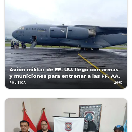
Avión militar de EE. UU. llegó con armas
y municiones para entrenar a las FF. AA.
209D
POLÍTICA