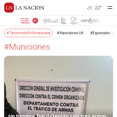
22
°
ESCUCHÁ
TU RADIO
PREFERIDA
#TerremotoEnVenezuela
#Hacedores LN
#Especiales LN
#Municiones
Un hombre fue detenido con tres armas