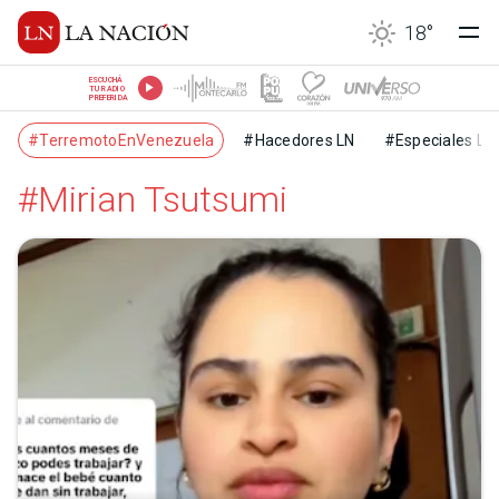
18
°
ESCUCHÁ
TU RADIO
PREFERIDA
#TerremotoEnVenezuela
#Hacedores LN
#Especiales LN
#Mirian Tsutsumi