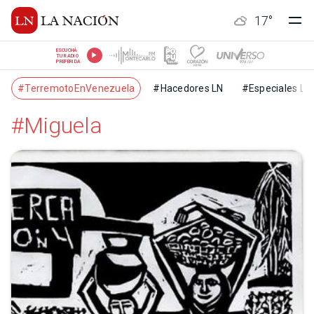
17
°
ESCUCHÁ
TU RADIO
PREFERIDA
#TerremotoEnVenezuela
#Hacedores LN
#Especiales LN
#Miguela