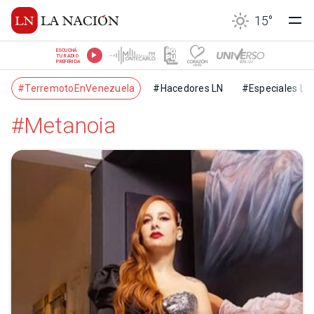
15
°
ESCUCHÁ
TU RADIO
PREFERIDA
#TerremotoEnVenezuela
#Hacedores LN
#Especiales LN
#Metanoia