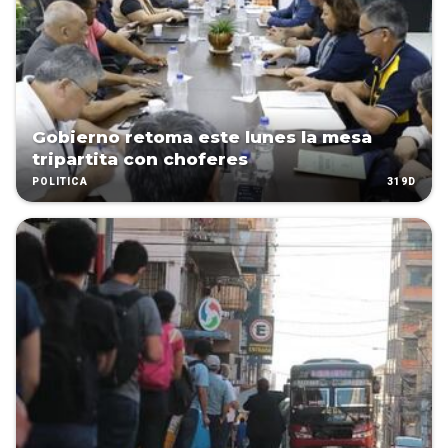
Gobierno retoma este lunes la mesa
tripartita con choferes
319D
POLÍTICA