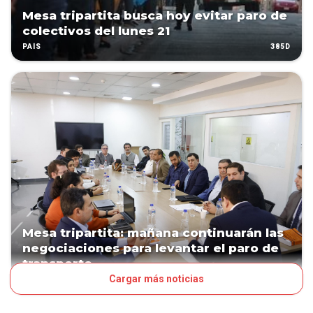
Mesa tripartita busca hoy evitar paro de
colectivos del lunes 21
385D
PAÍS
Mesa tripartita: mañana continuarán las
negociaciones para levantar el paro de
transporte
Cargar más noticias
385D
POLÍTICA