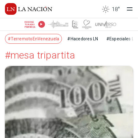
18
°
ESCUCHÁ
TU RADIO
PREFERIDA
#TerremotoEnVenezuela
#Hacedores LN
#Especiales LN
#mesa tripartita