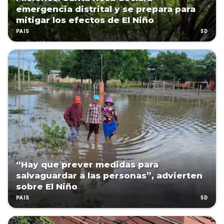
emergencia distrital y se prepara para
mitigar los efectos de El Niño
5D
PAÍS
“Hay que prever medidas para
salvaguardar a las personas”, advierten
sobre El Niño
5D
PAÍS