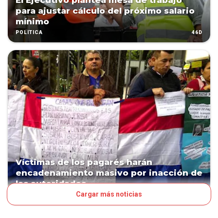
El Ejecutivo plantea mesa de trabajo
para ajustar cálculo del próximo salario
mínimo
46D
POLÍTICA
Víctimas de los pagarés harán
encadenamiento masivo por inacción de
las autoridades
Cargar más noticias
54D
PAÍS