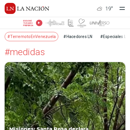
19
°
ESCUCHÁ
TU RADIO
PREFERIDA
#TerremotoEnVenezuela
#Hacedores LN
#Especiales LN
#medidas
Misiones: Santa Rosa declara