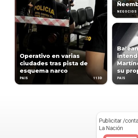
Ñeem
NEGOCIOS
Balean
Operativo en varias
intend
ciudades tras pista de
Martíne
esquema narco
su pro
113D
PAÍS
PAÍS
Publicitar /cont
La Nación