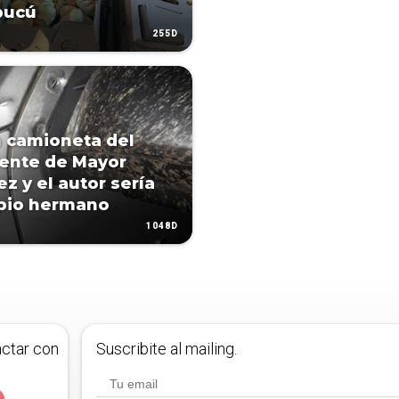
bucú
255D
 camioneta del
ente de Mayor
z y el autor sería
pio hermano
1048D
actar con
Suscribite al mailing.