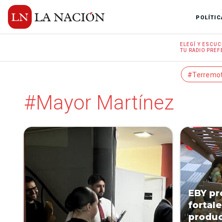
POLÍTIC
ELEGÍ Y
ESCUC
TU RADIO
PREF
#Terremo
#Mayor Martínez
EBY p
fortal
produc