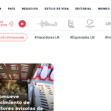
A
PAÍS
NEGOCIOS
ESTILO DE VIDA
EDITORIAL
MUNDO
HÁ
ERIDA
toEnVenezuela
#Hacedores LN
#Especiales LN
#Ha
romueve
ecimiento de
tores avícolas de