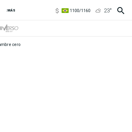
5900
/
5960
23
°
1100
/
1160
:MÁS
3,8
/
4
6850
/
7200
5900
/
5960
mbre cero