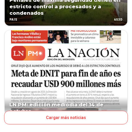
Penales de máxima seguridad tienen en
estricto control a procesados y a
condenados
653D
PAÍS
LN PM: edición mediodía del 14 de
octubre
Cargar más noticias
662D
TAPA LNPM