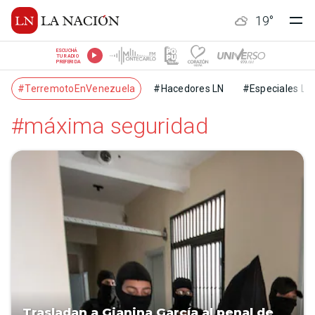
19
°
ESCUCHÁ
TU RADIO
PREFERIDA
#TerremotoEnVenezuela
#Hacedores LN
#Especiales LN
#máxima seguridad
Trasladan a Gianina García al penal de