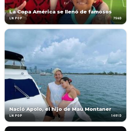
La Copa América se llenó de famosos
756D
LN POP
Nació Apolo, el hijo de Mau Montaner
1401D
LN POP