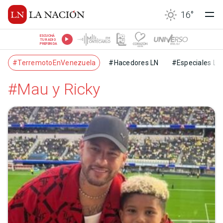
16
°
ESCUCHÁ
TU RADIO
PREFERIDA
#TerremotoEnVenezuela
#Hacedores LN
#Especiales LN
#Mau y Ricky