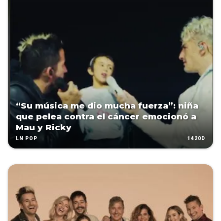
“Su música me dio mucha fuerza”: niña
que pelea contra el cáncer emocionó a
Mau y Ricky
1420D
LN POP