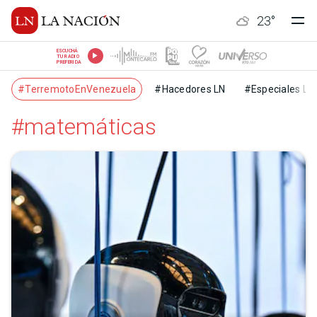
23
°
ESCUCHÁ
TU RADIO
PREFERIDA
#TerremotoEnVenezuela
#Hacedores LN
#Especiales LN
#matemáticas