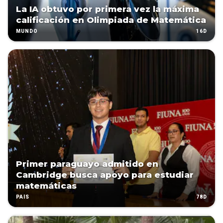
La IA obtuvo por primera vez la máxima
calificación en Olimpiada de Matemática
16D
MUNDO
Primer paraguayo admitido en
Cambridge busca apoyo para estudiar
matemáticas
78D
PAÍS