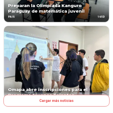
Preparan la Olimpiada Kanguro
Paraguay de matemática juvenil
165D
PAÍS
Omapa abre inscripciones para el
Programa Jóvenes Talentos
Cargar más noticias
165D
PAÍS