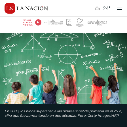
24
°
ESCUCHÁ
TU RADIO
PREFERIDA
En 2003, los niños superaron a las niñas al final de primaria en el 26 %,
cifra que fue aumentando en dos décadas. Foto: Getty Images/AFP