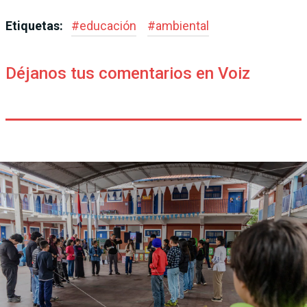
Etiquetas:
#
educación
#
ambiental
Déjanos tus comentarios en Voiz