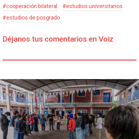
#
cooperación bilateral
#
estudios universitarios
#
estudios de posgrado
Déjanos tus comentarios en Voiz