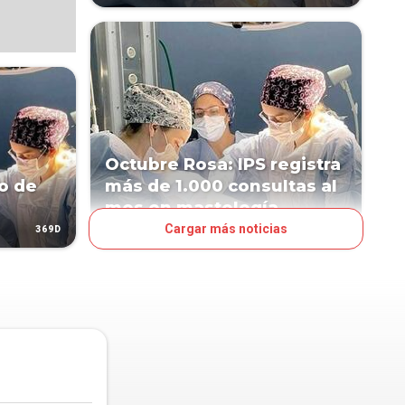
Octubre Rosa: IPS registra
io de
más de 1.000 consultas al
mes en mastología
Cargar más noticias
369D
669D
PAÍS