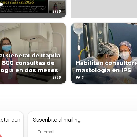
e
292D
al General de Itapúa
 800 consultas de
Habilitan consultor
ogía en dos meses
mastología en IPS
293D
PAÍS
actar con
Suscribite al mailing.