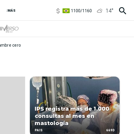
5900
/
5960
14
°
1100
/
1160
:MÁS
3,8
/
4
6850
/
7200
5900
/
5960
mbre cero
IPS registra más de 1.000
consultas al mes en
mastología
669D
PAÍS