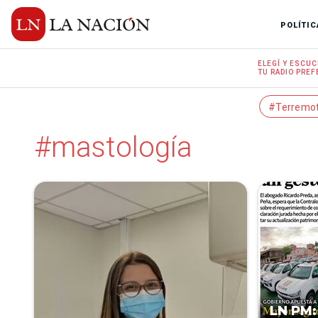
POLÍTIC
ELEGÍ Y
ESCUC
TU RADIO
PREF
#Terremo
#mastología
LN PM: