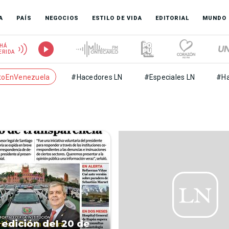
A
PAÍS
NEGOCIOS
ESTILO DE VIDA
EDITORIAL
MUNDO
HÁ
ERIDA
toEnVenezuela
#Hacedores LN
#Especiales LN
#Ha
 edición del 20 de