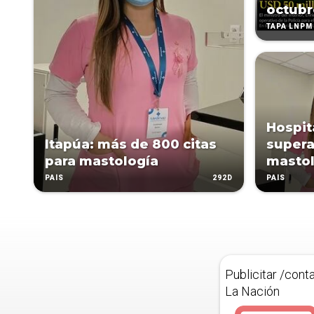
octubr
TAPA LNPM
Hospit
Itapúa: más de 800 citas
supera
para mastología
mastol
292D
PAÍS
PAÍS
Publicitar /cont
La Nación