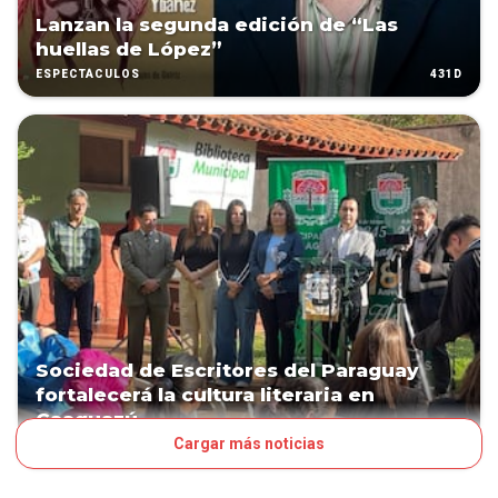
Lanzan la segunda edición de “Las
huellas de López”
431D
ESPECTÁCULOS
Sociedad de Escritores del Paraguay
fortalecerá la cultura literaria en
Caaguazú
Cargar más noticias
457D
ESPECTÁCULOS