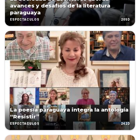
avances y desafíos de la literatura
paraguaya
205D
ESPECTÁCULOS
La poesía paraguaya integra la antología
“Resistir”
242D
ESPECTÁCULOS