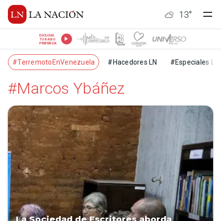
13
°
ESCUCHÁ
TU RADIO
PREFERIDA
#TerremotoEnVenezuela
#Hacedores LN
#Especiales LN
#Marcos Ybáñez
La Sociedad de Escritores aborda