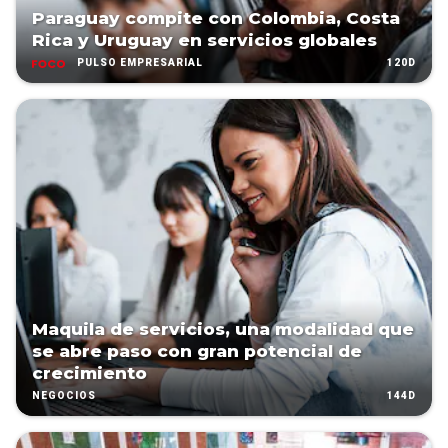
Paraguay compite con Colombia, Costa
Rica y Uruguay en servicios globales
120D
PULSO EMPRESARIAL
Maquila de servicios, una modalidad que
se abre paso con gran potencial de
crecimiento
144D
NEGOCIOS