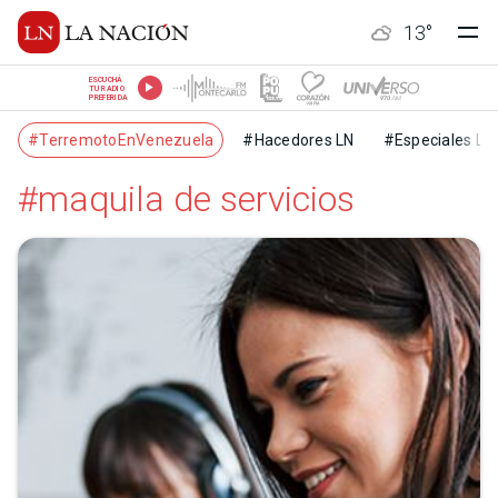
13
°
ESCUCHÁ
TU RADIO
PREFERIDA
#TerremotoEnVenezuela
#Hacedores LN
#Especiales LN
#maquila de servicios