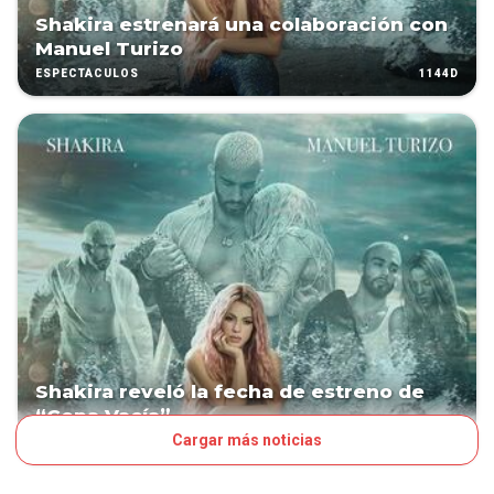
Shakira estrenará una colaboración con
Manuel Turizo
1144D
ESPECTÁCULOS
Shakira reveló la fecha de estreno de
“Copa Vacía”
Cargar más noticias
1145D
LN POP