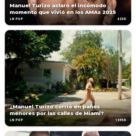
Manuel Turizo aclaró el incómodo
momento que vivió en los AMAs 2025
425D
LN POP
¿Manuel Turizo corrió en paños
menores por las calles de Miami?
1095D
LN POP