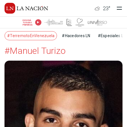
23
°
ESCUCHÁ
TU RADIO
PREFERIDA
#TerremotoEnVenezuela
#Hacedores LN
#Especiales LN
#Manuel Turizo