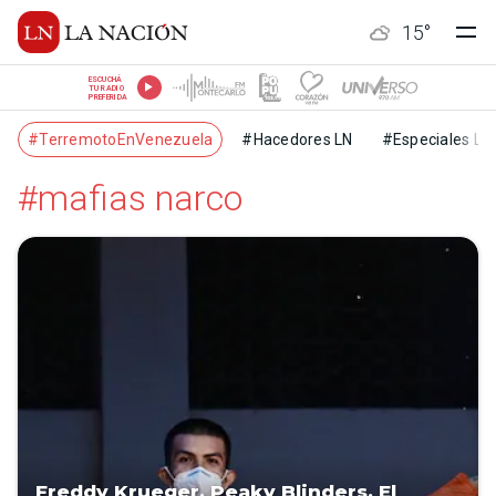
15
°
ESCUCHÁ
TU RADIO
PREFERIDA
#TerremotoEnVenezuela
#Hacedores LN
#Especiales LN
#mafias narco
Freddy Krueger, Peaky Blinders, El