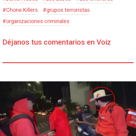
#
Chone Killers
#
grupos terroristas
#
organizaciones criminales
Déjanos tus comentarios en Voiz