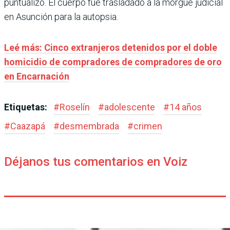
puntualizó. El cuerpo fue trasladado a la morgue judicial
en Asunción para la autopsia.
Leé más: Cinco extranjeros detenidos por el doble
homicidio de compradores de compradores de oro
en Encarnación
Etiquetas:
#
Roselín
#
adolescente
#
14 años
#
Caazapá
#
desmembrada
#
crimen
Déjanos tus comentarios en Voiz