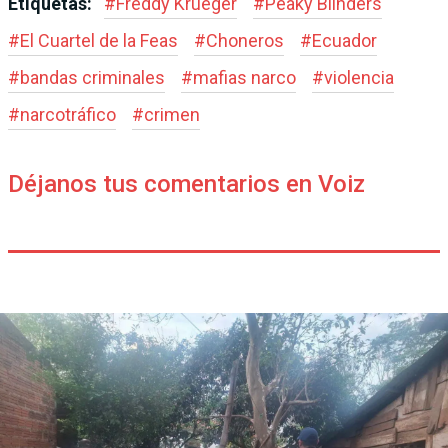
Etiquetas:
#
Freddy Krueger
#
Peaky Blinders
#
El Cuartel de la Feas
#
Choneros
#
Ecuador
#
bandas criminales
#
mafias narco
#
violencia
#
narcotráfico
#
crimen
Déjanos tus comentarios en Voiz