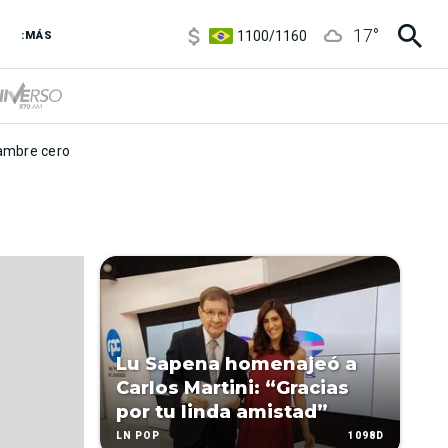
5900
/
5960
17
°
1100
/
1160
:MÁS
3,8
/
4
6850
/
7200
5900
/
5960
mbre cero
Lu Sapena homenajeó a
Carlos Martini: “Gracias
por tu linda amistad”
1098D
LN POP