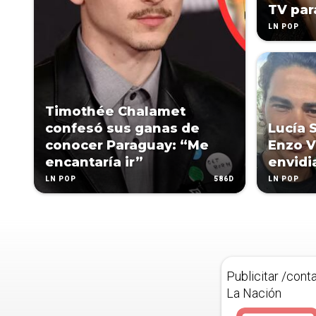
TV pa
LN POP
Timothée Chalamet
confesó sus ganas de
Lucía 
conocer Paraguay: “Me
Enzo V
encantaría ir”
envidi
586D
LN POP
LN POP
Publicitar /cont
La Nación