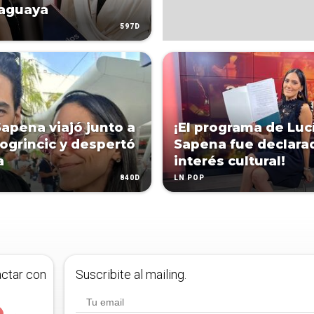
raguaya
597D
Sapena viajó junto a
¡El programa de Luc
ogrincic y despertó
Sapena fue declara
a
interés cultural!
840D
LN POP
actar con
Suscribite al mailing.