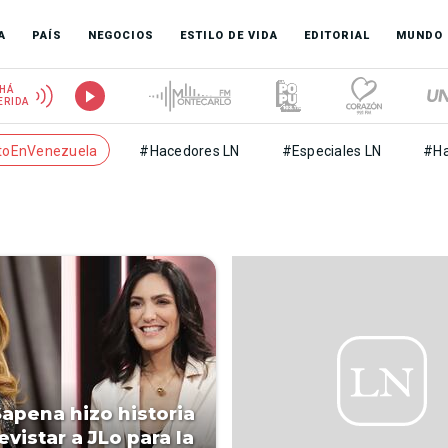
A
PAÍS
NEGOCIOS
ESTILO DE VIDA
EDITORIAL
MUNDO
HÁ
ERIDA
toEnVenezuela
#Hacedores LN
#Especiales LN
#Ha
Sapena hizo historia
evistar a JLo para la