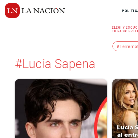
POLÍTIC
ELEGÍ Y
ESCUC
TU RADIO
PREF
#Terremo
#Lucía Sapena
Lucía 
al entr