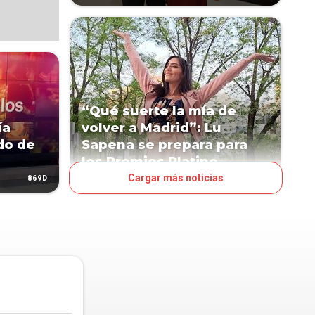
“Qué suerte la mía de
ía
volver a Madrid”: Lu
do de
Sapena se prepara para
los Premios Platino
Cargar más noticias
869D
1205D
LN POP