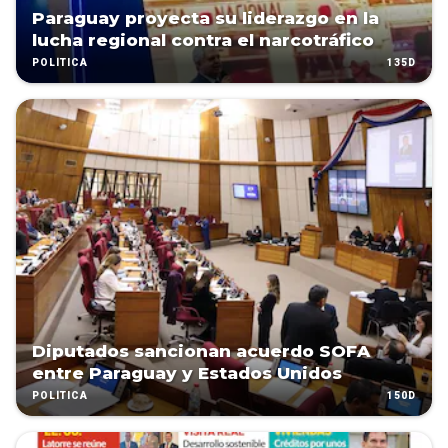
Paraguay proyecta su liderazgo en la
lucha regional contra el narcotráfico
135D
POLÍTICA
Diputados sancionan acuerdo SOFA
entre Paraguay y Estados Unidos
150D
POLÍTICA