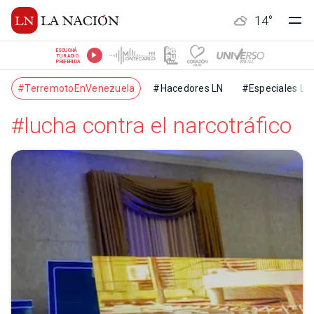
14
°
ESCUCHÁ
TU RADIO
PREFERIDA
#TerremotoEnVenezuela
#Hacedores LN
#Especiales LN
#lucha contra el narcotráfico