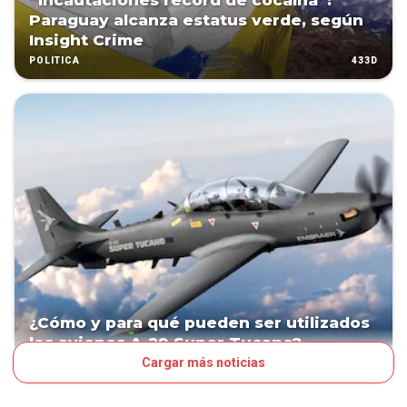
“Incautaciones récord de cocaína”:
Paraguay alcanza estatus verde, según
Insight Crime
433D
POLÍTICA
¿Cómo y para qué pueden ser utilizados
los aviones A-29 Super Tucano?
Cargar más noticias
453D
POLÍTICA