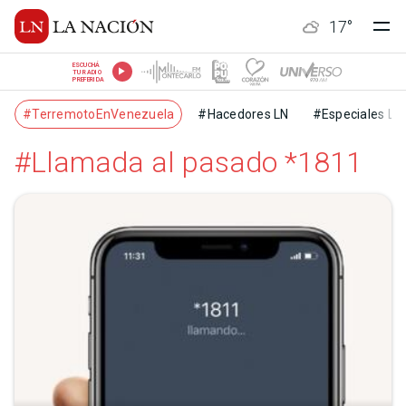
17
°
ESCUCHÁ
TU RADIO
PREFERIDA
#TerremotoEnVenezuela
#Hacedores LN
#Especiales LN
#Llamada al pasado *1811