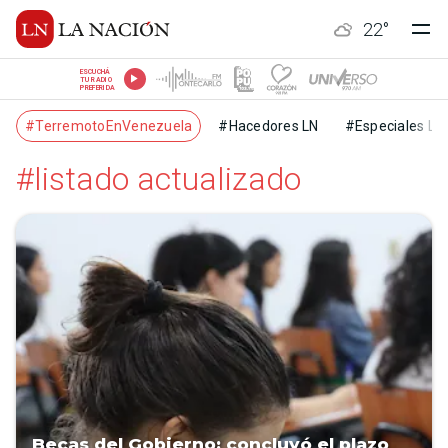
22
°
ESCUCHÁ
TU RADIO
PREFERIDA
#TerremotoEnVenezuela
#Hacedores LN
#Especiales LN
#listado actualizado
Becas del Gobierno: concluyó el plazo