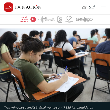
22
°
ESCUCHÁ
TU RADIO
PREFERIDA
Tras minucioso análisis, finalmente son 17.855 los candidatos