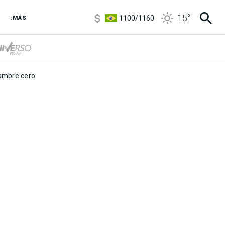
5900
/
5960
15
°
1100
/
1160
:MÁS
3,8
/
4
6850
/
7200
5900
/
5960
mbre cero