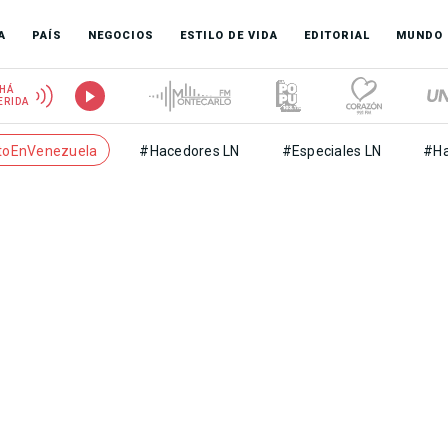
A
PAÍS
NEGOCIOS
ESTILO DE VIDA
EDITORIAL
MUNDO
HÁ
ERIDA
toEnVenezuela
#Hacedores LN
#Especiales LN
#Ha