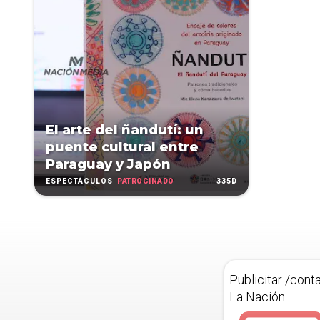
El arte del ñandutí: un
puente cultural entre
Paraguay y Japón
PATROCINADO
335D
ESPECTÁCULOS
Publicitar /cont
La Nación