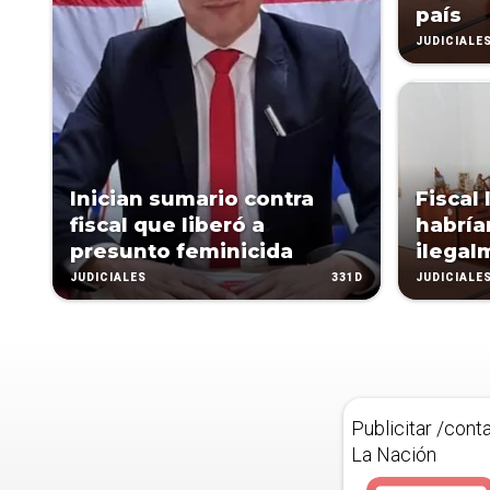
país
JUDICIALE
Inician sumario contra
Fiscal
fiscal que liberó a
habría
presunto feminicida
ilegal
331D
JUDICIALES
JUDICIALE
Publicitar /cont
La Nación