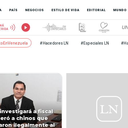
A
PAÍS
NEGOCIOS
ESTILO DE VIDA
EDITORIAL
MUNDO
HÁ
ERIDA
toEnVenezuela
#Hacedores LN
#Especiales LN
#Ha
investigará a fiscal
beró a chinos que
aron ilegalmente al