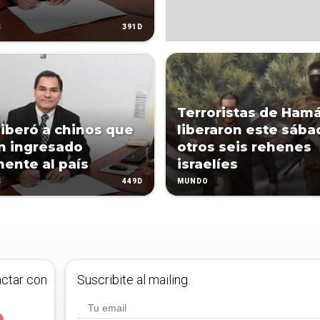
391D
S
Terroristas de Ham
 liberó a chinos que
liberaron este sába
n ingresado
otros seis rehenes
mente al país
israelíes
449D
S
MUNDO
actar con
Suscribite al mailing.