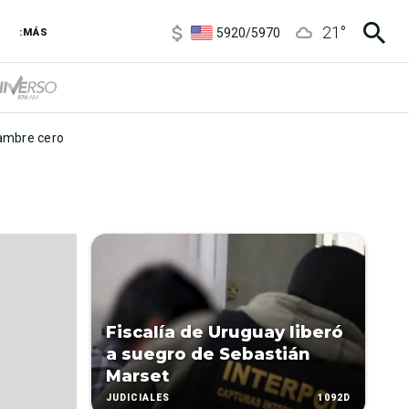
6850
/
7200
21
°
5920
/
5970
:MÁS
1120
/
1160
3,6
/
3,9
6850
/
7200
5920
/
5970
mbre cero
Fiscalía de Uruguay liberó
a suegro de Sebastián
Marset
1092D
JUDICIALES