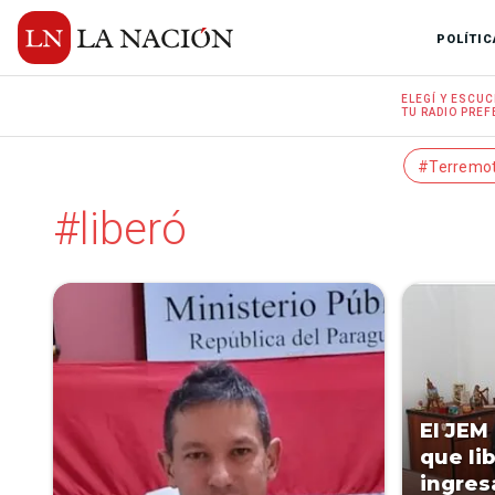
POLÍTIC
ELEGÍ Y
ESCUC
TU RADIO
PREF
#Terremo
#liberó
El JEM 
que li
ingres