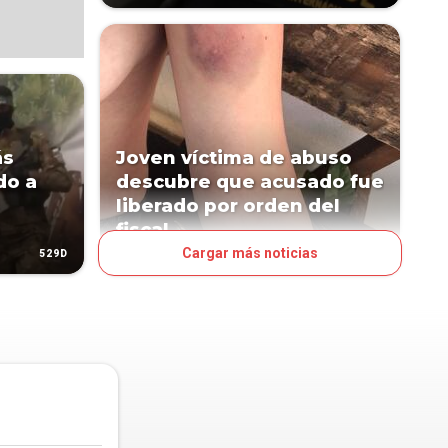
ás
Joven víctima de abuso
do a
descubre que acusado fue
liberado por orden del
fiscal
Cargar más noticias
529D
1413D
PAÍS