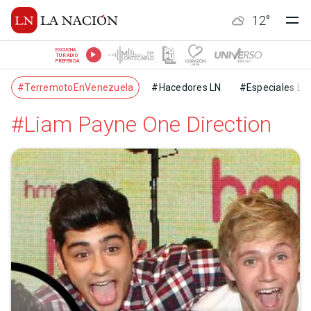
12
°
ESCUCHÁ
TU RADIO
PREFERIDA
#TerremotoEnVenezuela
#Hacedores LN
#Especiales LN
#Liam Payne One Direction