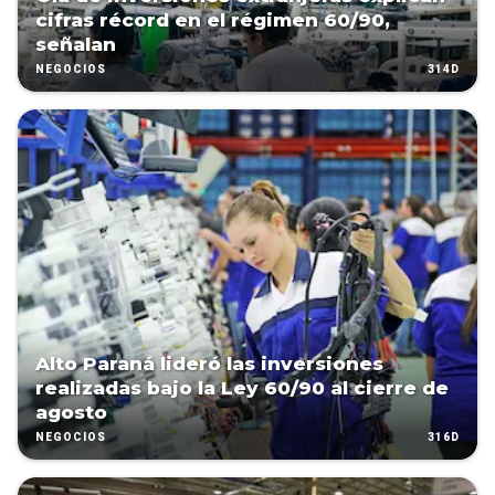
cifras récord en el régimen 60/90,
señalan
314D
NEGOCIOS
Alto Paraná lideró las inversiones
realizadas bajo la Ley 60/90 al cierre de
agosto
316D
NEGOCIOS