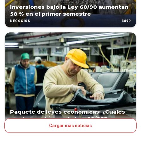
Inversiones bajo la Ley 60/90 aumentan
58 % en el primer semestre
389D
NEGOCIOS
Paquete de leyes económicas: ¿Cuáles
son los cambios en la Ley 60/90?
Cargar más noticias
391D
NEGOCIOS