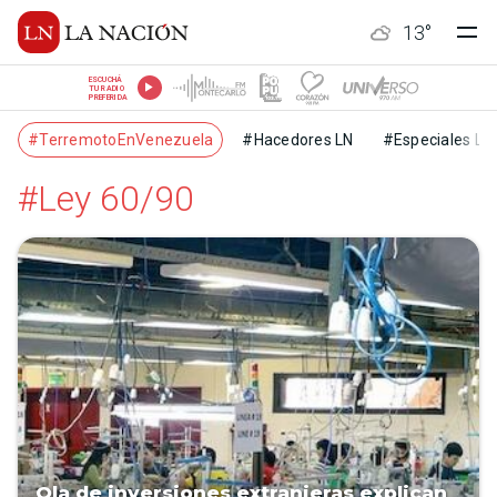
13
°
ESCUCHÁ
TU RADIO
PREFERIDA
#TerremotoEnVenezuela
#Hacedores LN
#Especiales LN
#Ley 60/90
Ola de inversiones extranjeras explican