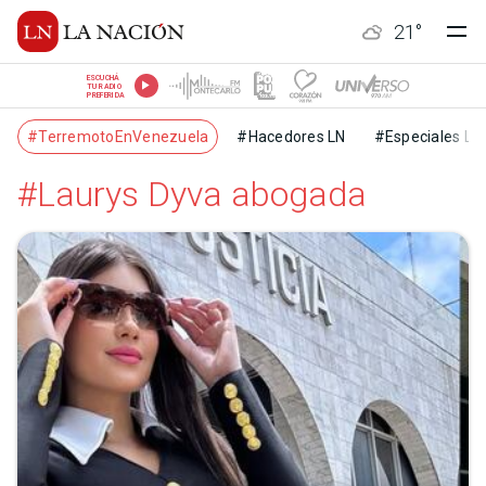
21
°
ESCUCHÁ
TU RADIO
PREFERIDA
#TerremotoEnVenezuela
#Hacedores LN
#Especiales LN
#Laurys Dyva abogada