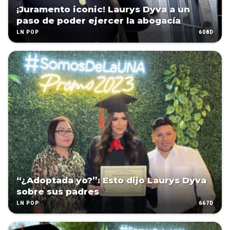
¡Juramento iconic! Laurys Dyva a un
paso de poder ejercer la abogacía
608D
LN POP
“¿Adoptada yo?”: Esto dijo Laurys Dyva
sobre sus padres
667D
LN POP