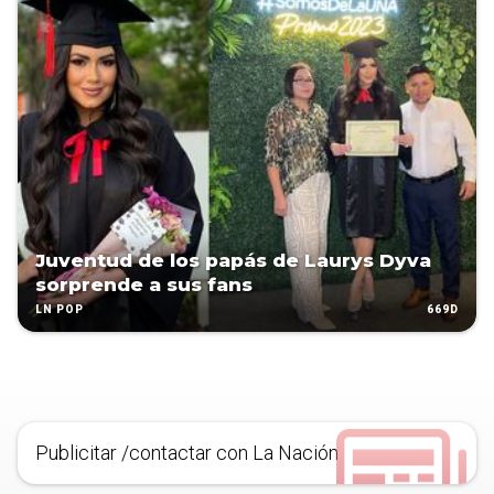
Juventud de los papás de Laurys Dyva
sorprende a sus fans
669D
LN POP
Publicitar /contactar con La Nación