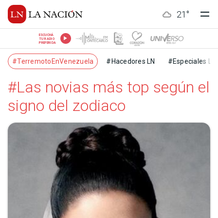
21
°
ESCUCHÁ
TU RADIO
PREFERIDA
#TerremotoEnVenezuela
#Hacedores LN
#Especiales LN
#Las novias más top según el
signo del zodiaco