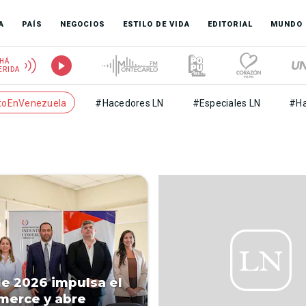
A
PAÍS
NEGOCIOS
ESTILO DE VIDA
EDITORIAL
MUNDO
HÁ
ERIDA
toEnVenezuela
#Hacedores LN
#Especiales LN
#Ha
le 2026 impulsa el
merce y abre