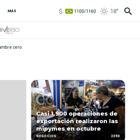
5900
/
5960
18
°
1100
/
1160
:MÁS
3,8
/
4
6850
/
7200
5900
/
5960
mbre cero
Casi 1.900 operaciones de
exportación realizaron las
mipymes en octubre
239D
NEGOCIOS