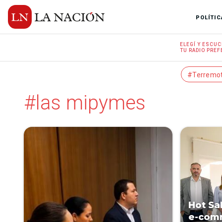
POLÍTIC
ELEGÍ Y
ESCUC
TU RADIO
PREF
#Terremo
#las mipymes
Hot Sa
e-com