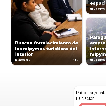
espac
NEGOCIOS
Paragu
Buscan fortalecimiento de
empre
las mipymes turísticas del
intern
interior
mipyme
11D
NEGOCIOS
NEGOCIOS
Publicitar /cont
La Nación