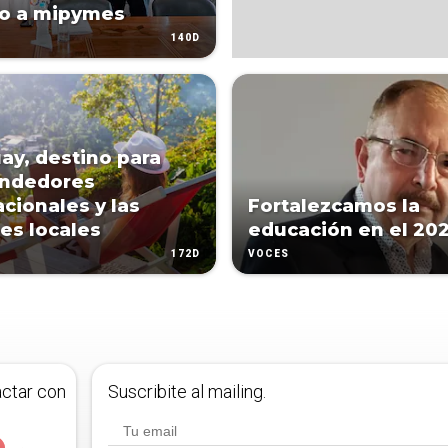
io a mipymes
140D
ay, destino para
ndedores
acionales y las
Fortalezcamos la
s locales
educación en el 20
172D
VOCES
actar con
Suscribite al mailing.