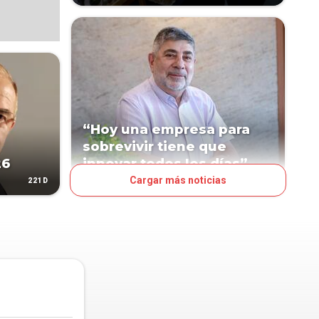
“Hoy una empresa para
sobrevivir tiene que
26
innovar todos los días”
Cargar más noticias
221D
264D
NEGOCIOS