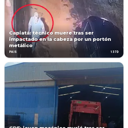
Capiatá: técnico muere tras ser
impactado en la cabeza por un portón
metálico
137D
PAÍS