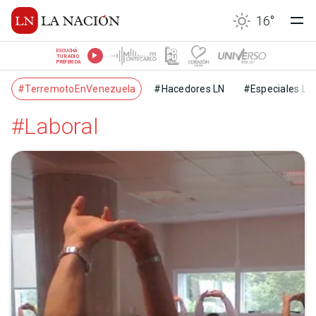
16
°
ESCUCHÁ
TU RADIO
PREFERIDA
#TerremotoEnVenezuela
#Hacedores LN
#Especiales LN
#Laboral