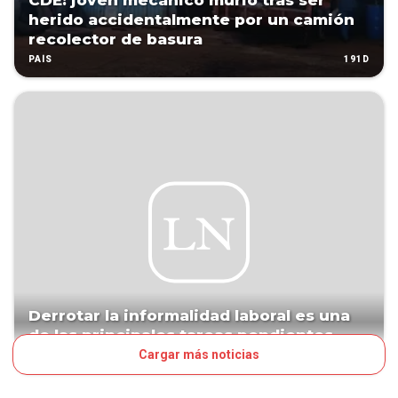
CDE: joven mecánico murió tras ser
herido accidentalmente por un camión
recolector de basura
191D
PAÍS
Derrotar la informalidad laboral es una
de las principales tareas pendientes
Cargar más noticias
445D
EDITORIAL