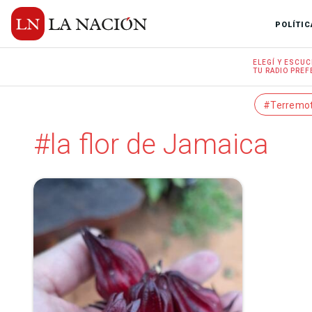
POLÍTIC
ELEGÍ Y
ESCUC
TU RADIO
PREF
#Terremo
#la flor de Jamaica