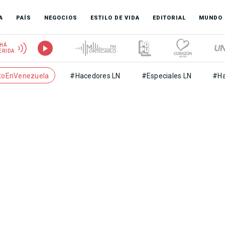
A
PAÍS
NEGOCIOS
ESTILO DE VIDA
EDITORIAL
MUNDO
HÁ
ERIDA
toEnVenezuela
#Hacedores LN
#Especiales LN
#Ha