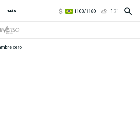
5900
/
5960
13
°
1100
/
1160
:MÁS
3,8
/
4
6850
/
7200
5900
/
5960
mbre cero