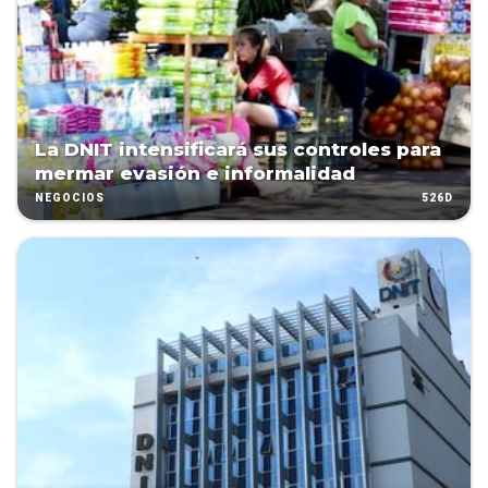
La DNIT intensificará sus controles para
mermar evasión e informalidad
526D
NEGOCIOS