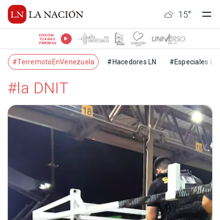
15
°
ESCUCHÁ
TU RADIO
PREFERIDA
#TerremotoEnVenezuela
#Hacedores LN
#Especiales LN
#la DNIT