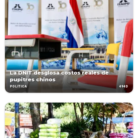
La DNIT desglosa costos reales de
pupitres chinos
494D
POLÍTICA