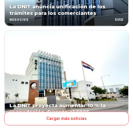
La DNIT anuncia unificación de los
trámites para los comerciantes
535D
NEGOCIOS
La DNIT proyecta aumentar 10 % la
recaudación durante el 2025
Cargar más noticias
544D
NEGOCIOS