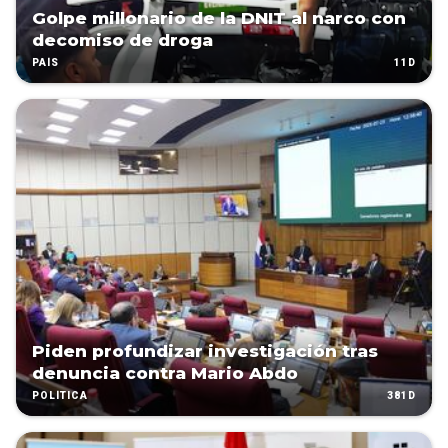
Golpe millonario de la DNIT al narco con
decomiso de droga
11D
PAÍS
Piden profundizar investigación tras
denuncia contra Mario Abdo
381D
POLÍTICA