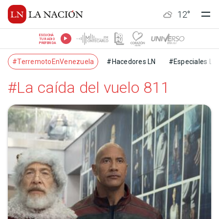
12
°
ESCUCHÁ
TU RADIO
PREFERIDA
#TerremotoEnVenezuela
#Hacedores LN
#Especiales LN
#La caída del vuelo 811