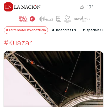
17
°
ESCUCHÁ
TU RADIO
PREFERIDA
#TerremotoEnVenezuela
#Hacedores LN
#Especiales LN
#Kuazar