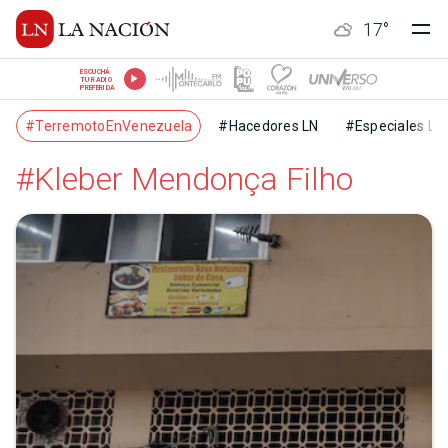
17
°
ESCUCHÁ
TU RADIO
PREFERIDA
#TerremotoEnVenezuela
#Hacedores LN
#Especiales LN
#Kleber Mendonça Filho