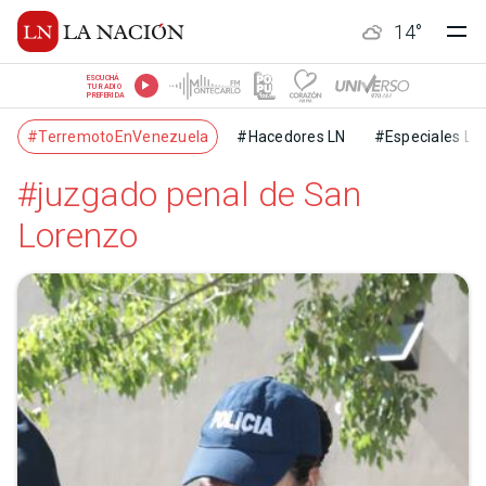
14
°
ESCUCHÁ
TU RADIO
PREFERIDA
#TerremotoEnVenezuela
#Hacedores LN
#Especiales LN
#juzgado penal de San
Lorenzo